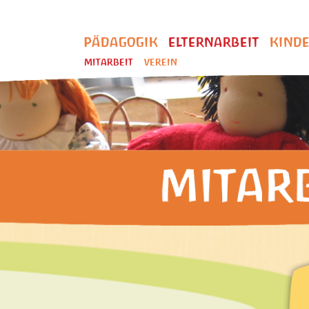
PÄDAGOGIK
ELTERNARBEIT
KIND
MITARBEIT
VEREIN